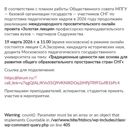
В соответствии с планом работы Общественного совета МПГУ
— базовой организации государств — участников СНГ по
подготовке педагогических кадров в 2026 году продолжаем
реализацию
международного просветительского онлайн
проекта «Золотая лекция»
профессорско-преподавательского
состава вузов — партнеров Содружества.
19 марта 2026 г. в 11.00
(время московское) в режиме онлайн
состоится лекция С.А.Засорина, кандидата исторических наук,
доцента Московского педагогического государственного
университета на тему:
«Традиционные ценности как основа для
развития общего образовательного пространства стран СНГ
»
.
Ссылка для подключения:
https://sferum.ru/?
call_link=y7qgQJALJKVxSSQ9VKNlXDOq2iHPjiTRfFGufB1bPc4
Приглашаем преподавателей, аспирантов, студентов принять
участие в мероприятии.
Warning
: count(): Parameter must be an array or an object that
implements Countable in
/var/www/site/htdocs/wp-includes/class-
wp-comment-query.php
on line
405