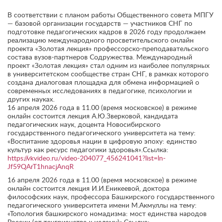
В соответствии с планом работы Общественного совета МПГУ
— базовой организации государств — участников СНГ по
подготовке педагогических кадров в 2026 году продолжаем
реализацию международного просветительского онлайн
проекта «Золотая лекция» профессорско-преподавательского
состава вузов-партнеров Содружества. Международный
проект «Золотая лекция» стал одним из наиболее популярных
в университетском сообществе стран СНГ, в рамках которого
создана диалоговая площадка для обмена информацией о
современных исследованиях в педагогике, психологии и
других науках.
16 апреля 2026 года в 11.00 (время московское) в режиме
онлайн состоится лекция А.Ю.Зверковой, кандидата
педагогических наук, доцента Новосибирского
государственного педагогического университета на тему:
«Воспитание здоровья нации в цифровую эпоху: единство
культур как ресурс педагогики здоровья».Ссылка:
https://vkvideo.ru/video-204077_456241041?list=ln-
Jf59QArT1hnacjAnqR
16 апреля 2026 года в 11.00 (время московское) в режиме
онлайн состоится лекция И.И.Еникеевой, доктора
философских наук, профессора Башкирского государственного
педагогического университета имени М.Акмуллы на тему:
«Топология башкирского номадизма: мост единства народов