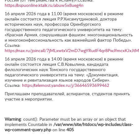
России (от тенгрианства к исламу)».Ссылка:
https://bspuonline.ktalk.ru/abuw5x8ueg4n
16 апреля 2026 года в 11.00 (время московское) в режиме
онлайн состоится лекция Р.Р.Хисамутдиновой, доктора
исторических наук, профессора Оренбургского
государственного педагогического университета на тему:
«Красная Армия, сокрушившая фашизм: многонациональность
и многоконфессиональность как важнейший фактор Победы».
Ссылка:
https://max.ru/joincall/7jMLxwtxV2mD7wgYRudF4qr8PwJfmcxKJxJt
16 апреля 2026 года в 14.00 (время московское) в режиме
онлайн состоится лекция С.В.Ковылина, кандидата
филологических наук Томского государственного
педагогического университета на тему: «Документация,
изучение и ревитализация языков народов Сибири».
Ссылка:
https://telemost.yandex.ru/j/36646593699462
Приглашаем преподавателей, аспирантов, студентов принять
участие в мероприятии.
Warning
: count(): Parameter must be an array or an object that
implements Countable in
/var/www/site/htdocs/wp-includes/class-
wp-comment-query.php
on line
405