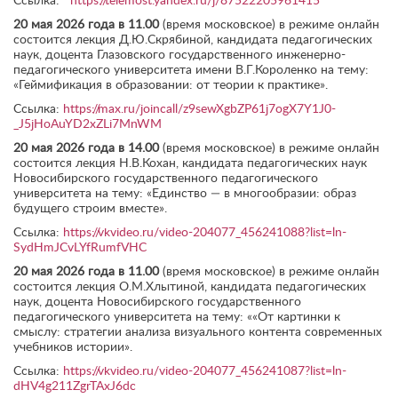
Ссылка:
https://telemost.yandex.ru/j/87522205961415
20 мая 2026 года в 11.00
(время московское) в режиме онлайн
состоится лекция Д.Ю.Скрябиной, кандидата педагогических
наук, доцента Глазовского государственного инженерно-
педагогического университета имени В.Г.Короленко на тему:
«Геймификация в образовании: от теории к практике».
Ссылка:
https://max.ru/joincall/z9sewXgbZP61j7ogX7Y1J0-
_J5jHoAuYD2xZLi7MnWM
20 мая 2026 года в 14.00
(время московское) в режиме онлайн
состоится лекция Н.В.Кохан, кандидата педагогических наук
Новосибирского государственного педагогического
университета на тему: «Единство — в многообразии: образ
будущего строим вместе».
Ссылка:
https://vkvideo.ru/video-204077_456241088?list=ln-
SydHmJCvLYfRumfVHC
20 мая 2026 года в 11.00
(время московское) в режиме онлайн
состоится лекция О.М.Хлытиной, кандидата педагогических
наук, доцента Новосибирского государственного
педагогического университета на тему: ««От картинки к
смыслу: стратегии анализа визуального контента современных
учебников истории».
Ссылка:
https://vkvideo.ru/video-204077_456241087?list=ln-
dHV4g211ZgrTAxJ6dc