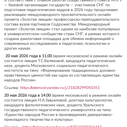
В соответствии с планом работы Общественного совета МПГУ
— базовой организации государств — участников СНГ по
подготовке педагогических кадров в 2026 году продолжаем
реализацию международного просветительского онлайн
проекта «Золотая лекция» профессорско-преподавательского
состава вузов-партнеров Содружества. Международный
проект «Золотая лекция» стал одним из наиболее популярных
в университетском сообществе стран СНГ, в рамках которого
создана диалоговая площадка для обмена информацией о
современных исследованиях в педагогике, психологии и
других науках.
20 мая 2026 года в 11.00
(время московское) в режиме онлайн
состоится лекция Т.С.Беляковой, кандидата педагогических
наук, доцента Московского социально-педагогического
института на тему: «Формирование традиционных духовно-
нравственных ценностей как одна из составляющих единства
народов России».
Ссылка:
https://telemost.yandex.ru/j/21828299050351
20 мая 2026 года в 14.00
(время московское) в режиме онлайн
состоится лекция Н.А.Завьяловой, доктора культурологии,
кандидата филологических наук, доцента Уральского
государственного педагогического университета на тему:
«Единство народов России в произведениях декоративно-
прикладного творчества и культуры».