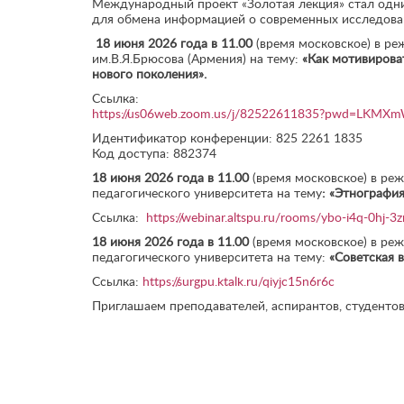
Международный проект «Золотая лекция» стал одни
для обмена информацией о современных исследовани
18 июня 2026 года в 11.00
(время московское) в ре
им.В.Я.Брюсова (Армения) на тему:
«
Как мотивирова
нового поколения».
Ссылка:
https://us06web.zoom.us/j/82522611835?pwd=LKMX
Идентификатор конференции: 825 2261 1835
Код доступа: 882374
18 июня 2026 года в 11.00
(время московское) в реж
педагогического университета на тему
:
«Этнография 
Ссылка:
https://webinar.altspu.ru/rooms/ybo-i4q-0hj-3zr
18 июня 2026 года в 11.00
(время московское) в ре
педагогического университета на тему:
«
Советская 
Ссылка:
https://surgpu.ktalk.ru/qiyjc15n6r6c
Приглашаем преподавателей, аспирантов, студентов