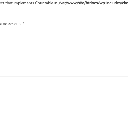
ject that implements Countable in
/var/www/site/htdocs/wp-includes/cl
ля помечены
*