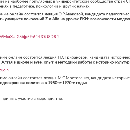
м из наиболее популярных в университетском сообществе стран СН
ях в педагогике, психологии и других науках.
жиме онлайн состоится лекция Э.Р.Аваковой, кандидата педагогичес
ть учащихся поколений Z и Alfa на уроках РКИ: возможности модел
mWMxrXzaG5bjp5Fr644JOJJ8D8.1
име онлайн состоится лекция Н.С.Грибановой, кандидата историчес
Алтая в школе и вузе: опыт и методики работы с историко-культу
/join
жиме онлайн состоится лекция М.С.Мостовенко, кандидата историче
водоохранная политика в 1950-е-1970-е годы».
 принять участие в мероприятии.