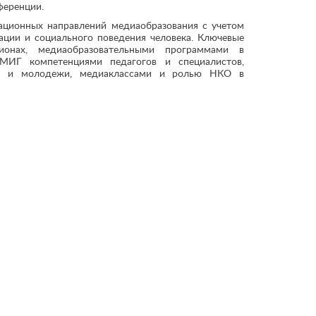
ференции.
ационных направлений медиаобразования с учетом
ации и социального поведения человека. Ключевые
ионах, медиаобразовательными программами в
 МИГ компетенциями педагогов и специалистов,
ов и молодежи, медиаклассами и ролью НКО в