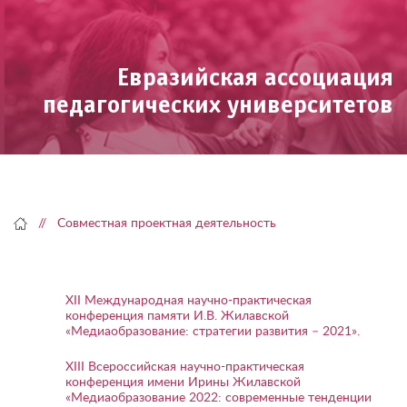
Skip
to
content
Евразийская ассоциация
педагогических университетов
Совместная проектная деятельность
XII Международная научно-практическая
конференция памяти И.В. Жилавской
«Медиаобразование: стратегии развития – 2021».
XIII Всероссийская научно-практическая
конференция имени Ирины Жилавской
«Медиаобразование 2022: современные тенденции